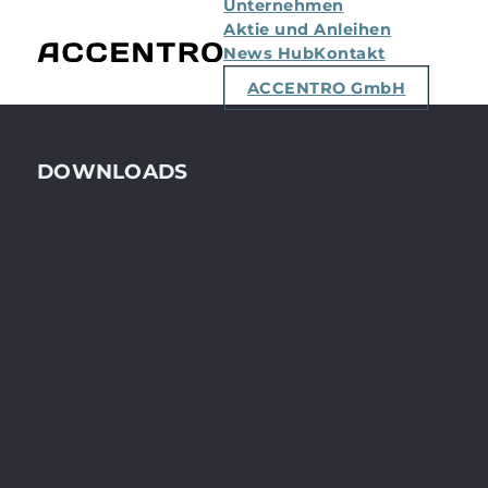
Unternehmen
Aktie und Anleihen
News Hub
Kontakt
ACCENTRO GmbH
DOWNLOADS
GESCHÄFTSBERICHT ACCENTRO
KONZERN 2022
PDF • 2,2 MB