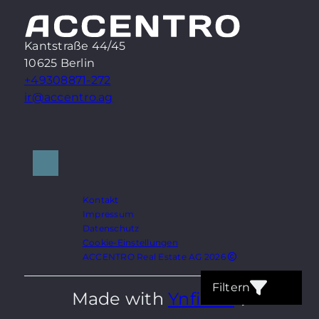
Kantstraße 44/45
10625 Berlin
+49308871-272
ir@accentro.ag
Kontakt
Impressum
Datenschutz
Cookie-Einstellungen
ACCENTRO Real Estate AG 2026
Filtern
Made with
Ynfinite